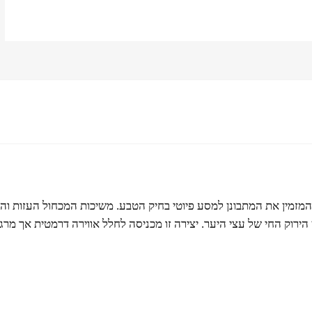
ר' הוא ציור שמן מרשים על קנבס בגודל 40X50 ס'מ, המזמין את המתבונן למסע פיוטי בחיק הטבע. מ
הירוק החי של עצי היער. יצירה זו מכניסה לחלל אווירה דרמטית אך מר