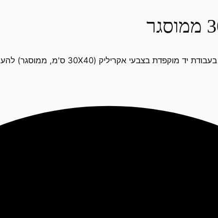
30X4 ס'מ, ממוסגר) להענקת שלווה, מיקוד והרמוניה בחלל.