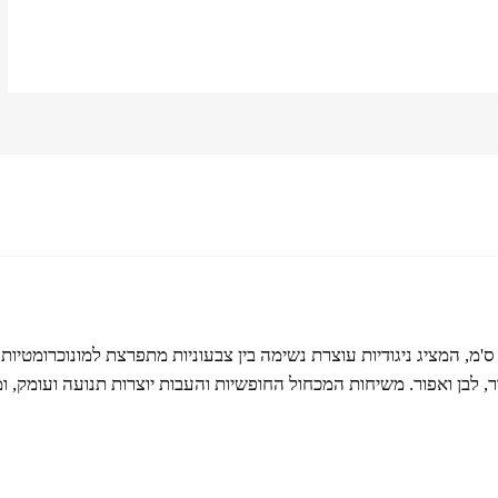
יצירה 'אישה באדום' היא ציור שמן על קנבס בגודל 50X50 ס'מ, המציג ניגודיות עוצרת נשימה בין צבעו
ר, לבן ואפור. משיחות המכחול החופשיות והעבות יוצרות תנועה ועומק, ו