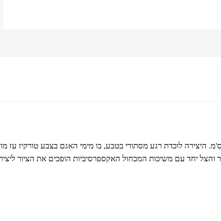
ור נוף עוצר נשימה בטכניקת שמן על קנבס בגודל 60X40 ס'מ. היצירה לוכדת רגע מסתורי בטבע, בו מימי 
ר והצל יחד עם משיכות המכחול האקספרסיביות הופכים את הציור ליצירת