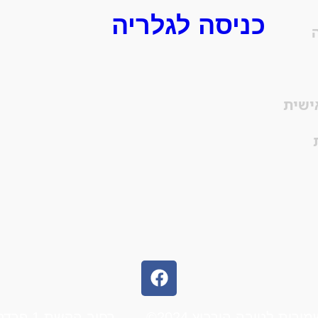
כניסה לגלריה
ישית
הורביץ 2024© — רחוב הקשת 1 פרדס חנה כרכור